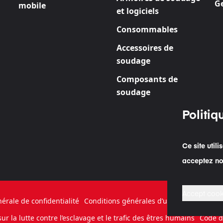
Ge
mobile
et logiciels
Consommables
Accessoires de
soudage
Composants de
soudage
Politiq
Ce site util
acceptez not
Accept cook
nérale de confidentialité
Conditions générales d’utilisation
Politi
ur la lutte contre l’esclavage et le trafic des êtres humains
Code d