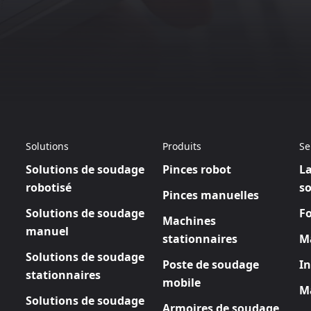
Solutions
Produits
Se
Solutions de soudage
Pinces robot
La
robotisé
s
Pinces manuelles
Solutions de soudage
F
Machines
manuel
stationnaires
M
Solutions de soudage
Poste de soudage
In
stationnaires
mobile
Ma
Solutions de soudage
Armoires de soudage