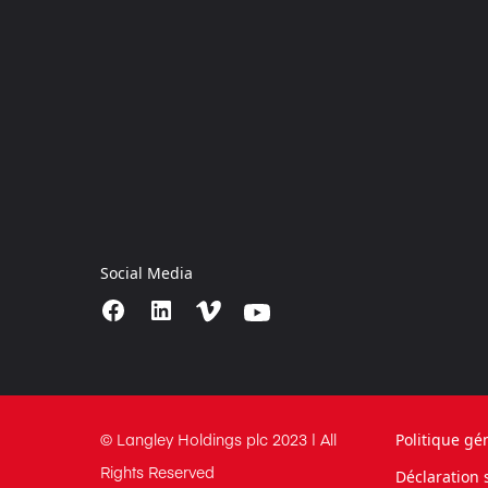
Social Media
© Langley Holdings plc 2023 | All
Politique gé
Rights Reserved
Déclaration s