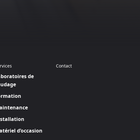
rvices
Contact
boratoires de
oudage
ormation
aintenance
stallation
tériel d’occasion