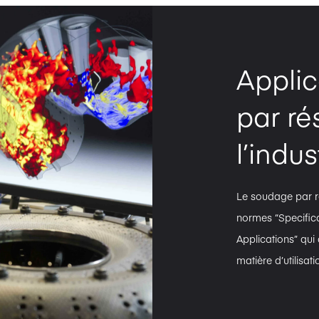
Appli
par ré
l’indu
Le soudage par ré
normes “Specific
Applications” qui
matière d’utilisat