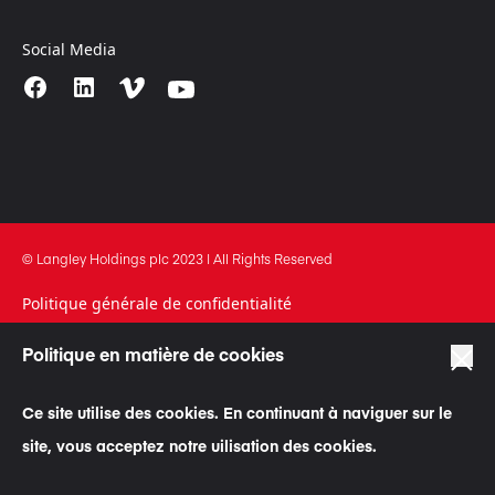
Social Media
© Langley Holdings plc 2023 | All Rights Reserved
Politique générale de confidentialité
Conditions générales d’utilisation
Politique en matière de cookies
Politique en matière de cookies
Ce site utilise des cookies. En continuant à naviguer sur le
Déclaration sur la lutte contre l’esclavage et le trafic des
êtres humains
site, vous acceptez notre uilisation des cookies.
Code d’éthique commerciale