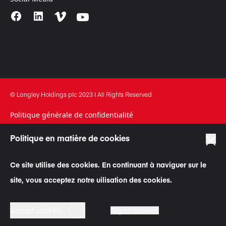
© Langley Holdings plc 2023 | All Rights Reserved
Politique générale de confidentialité
Conditions générales d’utilisation
Politique en matière de cookies
Politique en matière de cookies
Ce site utilise des cookies. En continuant à naviguer sur le
Déclaration sur la lutte contre l’esclavage et le trafic des
êtres humains
site, vous acceptez notre uilisation des cookies.
Code d’éthique commerciale
Accept cookies
Reject cookies
Loi « avenir professionnel »